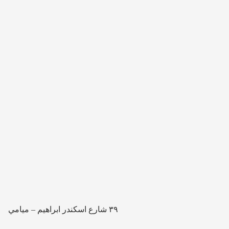
٣٩ شارع اسكندر ابراهيم – ميامي